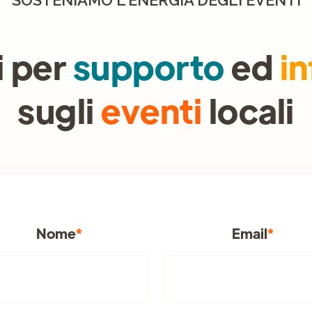
SOSTENIAMO L'ENERGIA DEGLI EVENTI
i per
supporto
ed
i
sugli
eventi
locali
Nome
*
Email
*