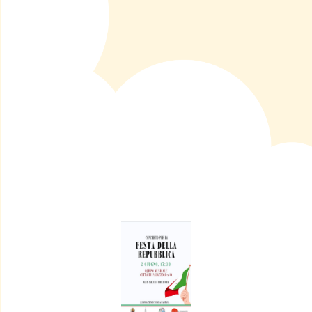
INGRESSO LIBERO
A cura
Corpo Musicale Città di Palazzolo
sull'Oglio
In caso di pioggia l'evento si terrà presso la Casa
della Musica, p.zza Dante Alighieri, 2