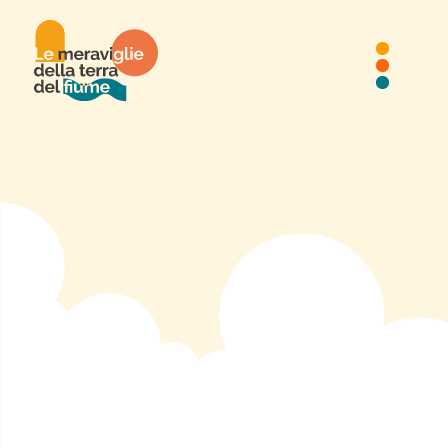
“DOMENICA 23 CORRENTE
ALLE ORE 7 CIRCA...”
Salone Bordogna