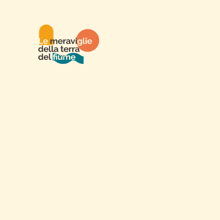
Eatinero® Food
Festival