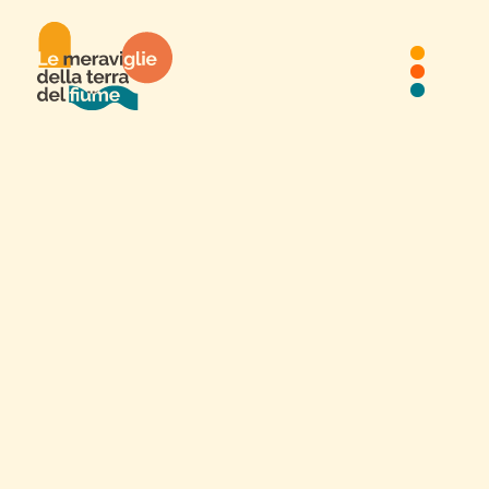
MANDA LAB - Quantum
Biblioteca Lanfranchi
Manda Lab
Evento correlato alla mostra QUANTUM