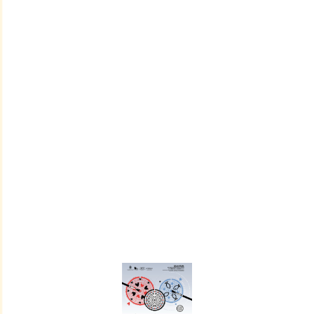
QUANTUM
,
ciò che è pieno torna vuoto
INFO QUI