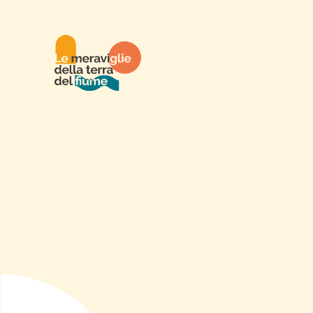
Trent'anni di pia
extrasolari