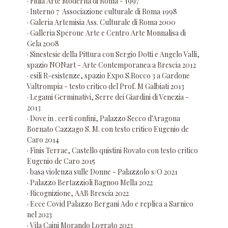
· Fidia Arte Moderna di Roma - 1997
· Interno 7 Associazione culturale di Roma 1998
· Galeria Artemisia Ass. Culturale di Roma 2000
· Galleria Sperone Arte e Centro Arte Monnalisa di
Gela 2008
· Sinestesie della Pittura con Sergio Dotti e Angelo Valli,
spazio NONart - Arte Contemporanea a Brescia 2012
· esili R-esistenze, spazio Expo S.Rocco 3 a Gardone
Valtrompia - testo critico del Prof. M Galbiati 2013
· Legami Germinativi, Serre dei Giardini di Venezia -
2013
· Dove in . certi confini, Palazzo Secco d'Aragona
Bornato Cazzago S. M. con testo critico Eugenio de
Caro 2014
· Finis Terrae, Castello quistini Rovato con testo critico
Eugenio de Caro 2015
· basa violenza sulle Donne - Palazzolo s/O 2021
· Palazzo Bertazzioli Bagnoo Mella 2022
· Ricognizione, AAB Brescia 2022
· Ecce Covid Palazzo Bergani Ado e replica a Sarnico
nel 2023
· Vila Caini Morando Lograto 2023