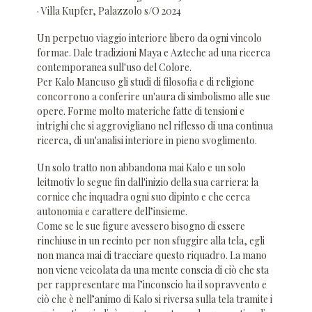
· Villa Kupfer, Palazzolo s/O 2024
Un perpetuo viaggio interiore libero da ogni vincolo
formae. Dale tradizioni Maya e Azteche ad una ricerca
contemporanea sull'uso del Colore.
Per Kalo Mancuso gli studi di filosofia e di religione
concorrono a conferire un'aura di simbolismo alle sue
opere. Forme molto materiche fatte di tensioni e
intrighi che si aggrovigliano nel riflesso di una continua
ricerca, di un'analisi interiore in pieno svoglimento.
Un solo tratto non abbandona mai Kalo e un solo
leitmotiv lo segue fin dall'inizio della sua carriera: la
cornice che inquadra ogni suo dipinto e che cerca
autonomia e carattere dell’insieme.
Come se le sue figure avessero bisogno di essere
rinchiuse in un recinto per non sfuggire alla tela, egli
non manca mai di tracciare questo riquadro. La mano
non viene veicolata da una mente conscia di ciò che sta
per rappresentare ma l’inconscio ha il sopravvento e
ciò che è nell’animo di Kalo si riversa sulla tela tramite i