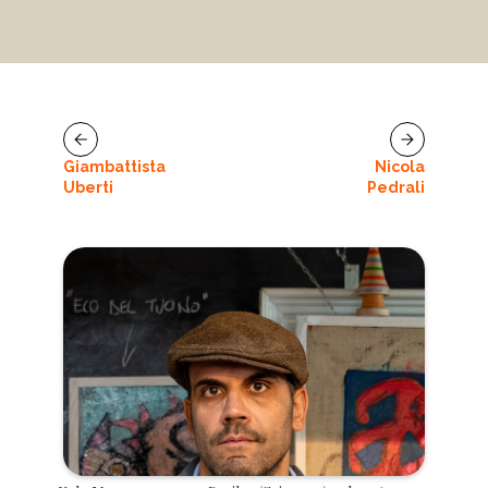
Giambattista
Nicola
Uberti
Pedrali