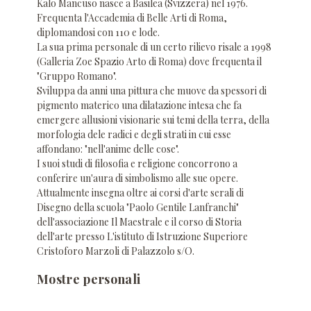
Kalo Mancuso nasce a Basilea (Svizzera) nel 1976.
Frequenta l'Accademia di Belle Arti di Roma,
diplomandosi con 110 e lode.
La sua prima personale di un certo rilievo risale a 1998
(Galleria Zoe Spazio Arto di Roma) dove frequenta il
"Gruppo Romano".
Sviluppa da anni una pittura che muove da spessori di
pigmento materico una dilatazione intesa che fa
emergere allusioni visionarie sui temi della terra, della
morfologia dele radici e degli strati in cui esse
affondano: "nell'anime delle cose".
I suoi studi di filosofia e religione concorrono a
conferire un'aura di simbolismo alle sue opere.
Attualmente insegna oltre ai corsi d'arte serali di
Disegno della scuola "Paolo Gentile Lanfranchi"
dell'associazione Il Maestrale e il corso di Storia
dell'arte presso L'istituto di Istruzione Superiore
Cristoforo Marzoli di Palazzolo s/O.
Mostre personali